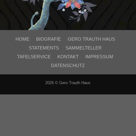
HOME
BIOGRAFIE
GERO TRAUTH HAUS
STATEMENTS
SAMMELTELLER
TAFELSERVICE
KONTAKT
IMPRESSUM
DATENSCHUTZ
2026 © Gero Trauth Haus